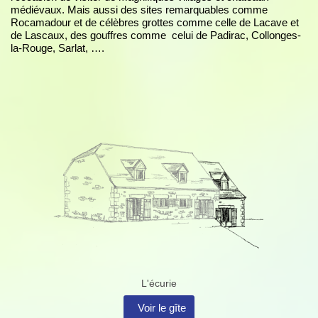
médiévaux. Mais aussi des sites remarquables comme
Rocamadour et de célèbres grottes comme celle de Lacave et
de Lascaux, des gouffres comme celui de Padirac, Collonges-
la-Rouge, Sarlat, ….
MOD_JTCS_VIEW_ARTICLE_LI
MOD_JTCS_VIEW_FULL_IMAG
L'écurie
Voir le gîte