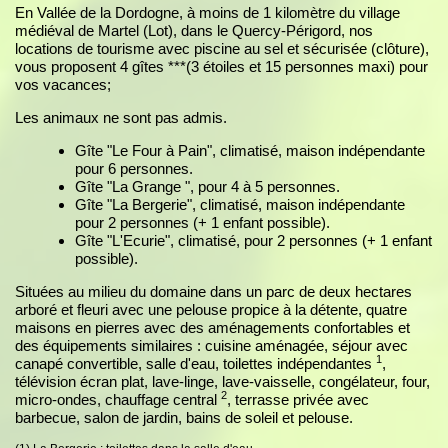
En Vallée de la Dordogne, à moins de 1 kilomètre du village
médiéval de Martel (Lot), dans le Quercy-Périgord, nos
locations de tourisme avec piscine au sel et sécurisée (clôture),
vous proposent 4 gîtes ***(3 étoiles et 15 personnes maxi) pour
vos vacances;
Les animaux ne sont pas admis.
Gîte "Le Four à Pain", climatisé, maison indépendante
pour 6 personnes.
Gîte "La Grange ", pour 4 à 5 personnes.
Gîte "La Bergerie", climatisé, maison indépendante
pour 2 personnes (+ 1 enfant possible).
Gîte "L'Ecurie", climatisé, pour 2 personnes (+ 1 enfant
possible).
Situées au milieu du domaine dans un parc de deux hectares
arboré et fleuri avec une pelouse propice à la détente, quatre
maisons en pierres avec des aménagements confortables et
des équipements similaires : cuisine aménagée, séjour avec
1
canapé convertible, salle d'eau, toilettes indépendantes
,
télévision écran plat, lave-linge, lave-vaisselle, congélateur, four,
2
micro-ondes, chauffage central
, terrasse privée avec
barbecue, salon de jardin, bains de soleil et pelouse.