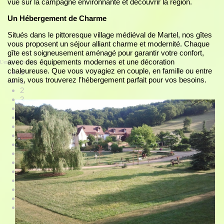
vue sur la campagne environnante et découvrir la région.
Un Hébergement de Charme
Situés dans le pittoresque village médiéval de Martel, nos gîtes
vous proposent un séjour alliant charme et modernité. Chaque
gîte est soigneusement aménagé pour garantir votre confort,
avec des équipements modernes et une décoration
L'espace piscine
chaleureuse. Que vous voyagiez en couple, en famille ou entre
0
amis, vous trouverez l’hébergement parfait pour vos besoins.
1
2
3
4
5
6
7
8
9
10
11
12
13
14
15